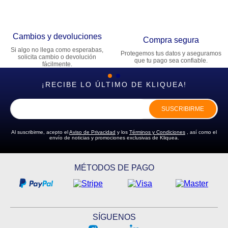
Cambios y devoluciones
Compra segura
Si algo no llega como esperabas,
Protegemos tus datos y aseguramos
solicita cambio o devolución
que tu pago sea confiable.
fácilmente.
¡RECIBE LO ÚLTIMO DE KLIQUEA!
SUSCRIBIRME
Al suscribirme, acepto el
Aviso de Privacidad
y los
Términos y Condiciones
, así como el
envío de noticias y promociones exclusivas de Kliquea.
MÉTODOS DE PAGO
SÍGUENOS