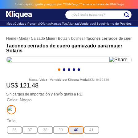
Envío rápido, gratis y seguro por **BM-Cargo**
envios a través de BM-Cargo
¿Qué estás buscando?
Moda
Cuidado Personal
Ofertas
Marcas Top
Alianzas
Vende aquí
Seguimiento de Pedidos
Términos Más Buscados
Moda
Calzado Mujer
Botas y botines
Tacones cerrados de cuero g
1
.
faldas
Tacones cerrados de cuero gamuzado para mujer
Solaris
2
.
sandalia
3
.
futbol
Marca:
Velez
- Vendido por
Kliquea Moda
SKU
:
8459386
US$
121
.
48
Sin cargos de importación y envío gratis a RD
Color
:
Negro
Talla
36
37
38
39
40
41