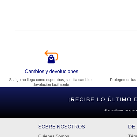
Tí
Ca
T
Di
Cambios y devoluciones
Si algo no llega como esperabas, solicita cambio o
Protegemos tus 
Es
devolución fácilmente.
¡RECIBE LO ÚLTIMO 
Al suscribirme, acepto 
SOBRE NOSOTROS
DE
Quienes Somos
Térm