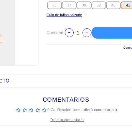
36
37
38
39
40
41
Guia de tallas calzado
Cantidad
Consul
UCTO
COMENTARIOS
☆
☆
☆
☆
☆
0 Calificación promedio
(0 comentarios)