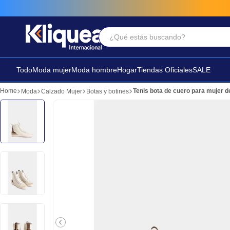
¿Qué estás buscando?
Términos Más Buscados
1
.
faldas
Todo
Moda mujer
Moda hombre
Hogar
Tiendas Oficiales
SALE
2
.
sandalia
Tenis bota de cuero para mujer det
Moda
Calzado Mujer
Botas y botines
3
.
futbol