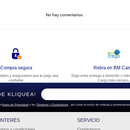
tulo
No hay comentarios.
lifica el producto de 1 a 5 estrellas
★
★
★
★
★
u nombre
rección de email
Compra segura
Retira en BM Car
datos y aseguramos que tu pago sea
Elige entre entrega a domicilio o reti
cribe un comentario
confiable.
Cargo más cercano.
DE KLIQUEA!
el
Aviso de Privacidad
y los
Términos y Condiciones
, así como el envío de noticias y promociones
ENVIAR COMENTARIO
 INTERÉS
SERVICIO
inos y condiciones
Contáctanos