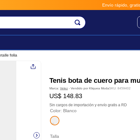
Envío rápido, gratis y seguro
alle folia
Tenis bota de cuero para muj
Marca:
Velez
- Vendido por
Kliquea Moda
SKU
:
8459402
US$
148
.
83
Sin cargos de importación y envío gratis a RD
Color
:
Blanco
Talla