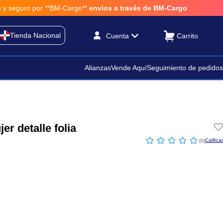
 por **BM-Cargo**
envios a través de BM-Cargo
Tienda Nacional
Cuenta
Alianzas
Vende Aquí
Seguimiento de pedidos
er detalle folia
☆
☆
☆
☆
☆
(
0
)