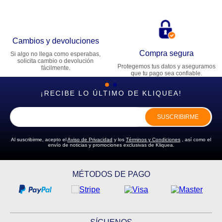
Cambios y devoluciones
Compra segura
Si algo no llega como esperabas,
solicita cambio o devolución
Protegemos tus datos y aseguramos
fácilmente.
que tu pago sea confiable.
¡RECIBE LO ÚLTIMO DE KLIQUEA!
SUSCRIBIRME
Al suscribirme, acepto el
Aviso de Privacidad
y los
Términos y Condiciones
, así como el
envío de noticias y promociones exclusivas de Kliquea.
MÉTODOS DE PAGO