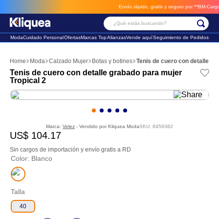
Envío rápido, gratis y seguro por **BM-Cargo**
e
¿Qué estás buscando?
Moda
Cuidado Personal
Ofertas
Marcas Top
Alianzas
Vende aquí
Seguimiento de Pedidos
Términos Más Buscados
Moda
Calzado Mujer
Botas y botines
Tenis de cuero con detalle gr
1
.
faldas
Tenis de cuero con detalle grabado para mujer
Tropical 2
2
.
futbol
3
.
sandalia
Marca:
Velez
- Vendido por
Kliquea Moda
SKU
:
8459382
US$
104
.
17
Sin cargos de importación y envío gratis a RD
Color
:
Blanco
Talla
40