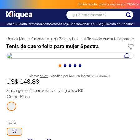
Envío rápido, gratis y seguro por **BM-Cargo**
¿Qué estás buscando?
Moda
Cuidado Personal
Ofertas
Marcas Top
Alianzas
Vende aquí
Seguimiento de Pedidos
Términos Más Buscados
Moda
Calzado Mujer
Botas y botines
Tenis de cuero folia para muj
1
.
chaleco
Tenis de cuero folia para mujer Spectra
2
.
sandalia
3
.
futbol
Marca:
Velez
- Vendido por
Kliquea Moda
SKU
:
8460421
US$
148
.
83
Sin cargos de importación y envío gratis a RD
Color
:
Plata
Talla
37