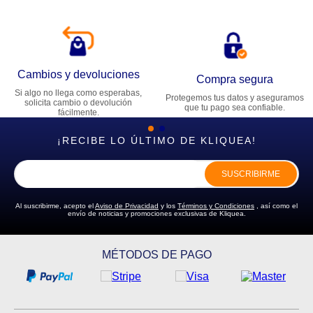
Cambios y devoluciones
Compra segura
Si algo no llega como esperabas,
Protegemos tus datos y aseguramos
solicita cambio o devolución
que tu pago sea confiable.
fácilmente.
¡RECIBE LO ÚLTIMO DE KLIQUEA!
SUSCRIBIRME
Al suscribirme, acepto el
Aviso de Privacidad
y los
Términos y Condiciones
, así como el
envío de noticias y promociones exclusivas de Kliquea.
MÉTODOS DE PAGO