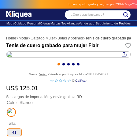
Envío rápido, gratis y seguro por **BM-Cargo**
envi
¿Qué estás buscando?
Moda
Cuidado Personal
Ofertas
Marcas Top
Alianzas
Vende aquí
Seguimiento de Pedidos
Términos Más Buscados
Moda
Calzado Mujer
Botas y botines
Tenis de cuero grabado para m
1
.
vestido
Tenis de cuero grabado para mujer Flair
2
.
faldas
3
.
sandalia
Marca:
Velez
- Vendido por
Kliquea Moda
SKU
:
8459571
☆
☆
☆
☆
☆
(
0
)
US$
125
.
01
Sin cargos de importación y envío gratis a RD
Color
:
Blanco
Talla
41