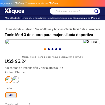
nvios a través de BM-Cargo
¿Qué estás buscando?
Moda
Cuidado Personal
Ofertas
Marcas Top
Alianzas
Vende aquí
Seguimiento de Pedidos
Términos Más Buscados
Moda
Calzado Mujer
Botas y botines
Tenis Mori 3 de cuero para mu
1
.
faldas
Tenis Mori 3 de cuero para mujer silueta deportiva
2
.
futbol
3
.
sandalia
Marca:
Velez
- Vendido por
Kliquea Moda
SKU
:
8459255
US$
95
.
24
Sin cargos de importación y envío gratis a RD
Color
:
Blanco
Talla
40
Cantidad