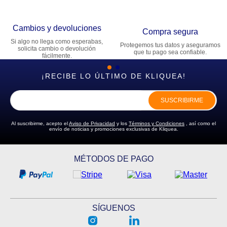
Cambios y devoluciones
Compra segura
Si algo no llega como esperabas,
Protegemos tus datos y aseguramos
solicita cambio o devolución
que tu pago sea confiable.
fácilmente.
¡RECIBE LO ÚLTIMO DE KLIQUEA!
SUSCRIBIRME
Al suscribirme, acepto el
Aviso de Privacidad
y los
Términos y Condiciones
, así como el
envío de noticias y promociones exclusivas de Kliquea.
MÉTODOS DE PAGO
SÍGUENOS