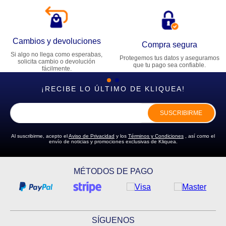
Cambios y devoluciones
Compra segura
Si algo no llega como esperabas,
Protegemos tus datos y aseguramos
solicita cambio o devolución
que tu pago sea confiable.
fácilmente.
¡RECIBE LO ÚLTIMO DE KLIQUEA!
SUSCRIBIRME
Al suscribirme, acepto el
Aviso de Privacidad
y los
Términos y Condiciones
, así como el
envío de noticias y promociones exclusivas de Kliquea.
MÉTODOS DE PAGO
SÍGUENOS