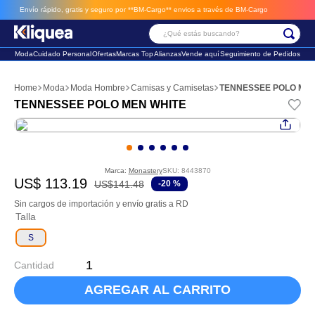
Envío rápido, gratis y seguro por **BM-Cargo**
envios a través de BM-Cargo
¿Qué estás buscando?
Moda
Cuidado Personal
Ofertas
Marcas Top
Alianzas
Vende aquí
Seguimiento de Pedidos
Términos Más Buscados
Moda
Moda Hombre
Camisas y Camisetas
TENNESSEE POLO MEN
1
.
faldas
TENNESSEE POLO MEN WHITE
2
.
sandalia
3
.
futbol
Marca:
Monastery
SKU
:
8443870
US$
113
.
19
US$
141
.
48
-
20 %
Sin cargos de importación y envío gratis a RD
Talla
S
Cantidad
AGREGAR AL CARRITO