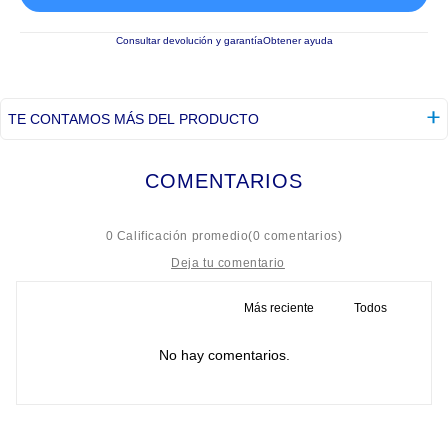
Consultar devolución y garantía
Obtener ayuda
TE CONTAMOS MÁS DEL PRODUCTO
COMENTARIOS
☆
☆
☆
☆
☆
0 Calificación promedio
(0 comentarios)
Más reciente
Todos
Título
No hay comentarios.
Califica el producto de 1 a 5 estrellas
★
★
★
★
★
Tu nombre