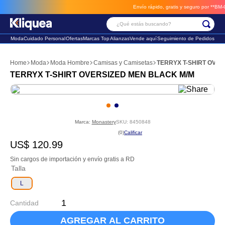
Envío rápido, gratis y seguro por **BM-Carg
¿Qué estás buscando?
Moda
Cuidado Personal
Ofertas
Marcas Top
Alianzas
Vende aquí
Seguimiento de Pedidos
Términos Más Buscados
Moda
Moda Hombre
Camisas y Camisetas
TERRYX T-SHIRT OVER
1
.
chaleco
TERRYX T-SHIRT OVERSIZED MEN BLACK M/M
2
.
sandalia
3
.
futbol
Marca:
Monastery
SKU
:
8450848
☆
☆
☆
☆
☆
(
0
)
US$
120
.
99
Sin cargos de importación y envío gratis a RD
Talla
L
Cantidad
AGREGAR AL CARRITO