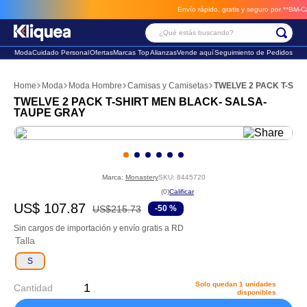
Envío rápido, gratis y seguro por **BM-Cargo
¿Qué estás buscando?
Moda
Cuidado Personal
Ofertas
Marcas Top
Alianzas
Vende aquí
Seguimiento de Pedidos
Términos Más Buscados
Moda
Moda Hombre
Camisas y Camisetas
TWELVE 2 PACK T-SHI
1
.
faldas
TWELVE 2 PACK T-SHIRT MEN BLACK- SALSA-
TAUPE GRAY
2
.
futbol
3
.
sandalia
Marca:
Monastery
SKU
:
8445720
☆
☆
☆
☆
☆
(
0
)
US$
107
.
87
US$
215
.
73
-
50 %
Sin cargos de importación y envío gratis a RD
Talla
S
Solo quedan
1
unidades
Cantidad
disponibles