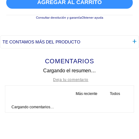
AGREGAR AL CARRITO
Consultar devolución y garantía
Obtener ayuda
TE CONTAMOS MÁS DEL PRODUCTO
COMENTARIOS
Cargando el resumen…
Más reciente
Todos
Título
Cargando comentarios…
Califica el producto de 1 a 5 estrellas
★
★
★
★
★
Tu nombre