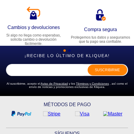
Cambios y devoluciones
Compra segura
Si algo no llega como esperabas,
Protegemos tus datos y aseguramos
solicita cambio o devolución
que tu pago sea confiable.
fácilmente.
¡RECIBE LO ÚLTIMO DE KLIQUEA!
SUSCRIBIRME
Al suscribirme, acepto el
Aviso de Privacidad
y los
Términos y Condiciones
, así como el
envío de noticias y promociones exclusivas de Kliquea.
MÉTODOS DE PAGO
SÍGUENOS