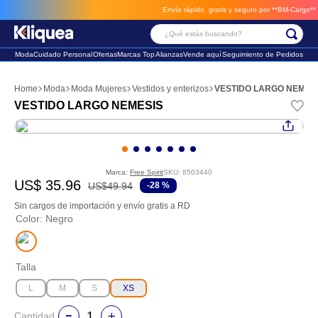
Envío rápido, gratis y seguro por **BM-Cargo**
env
¿Qué estás buscando?
Moda
Cuidado Personal
Ofertas
Marcas Top
Alianzas
Vende aquí
Seguimiento de Pedidos
Términos Más Buscados
Moda
Moda Mujeres
Vestidos y enterizos
VESTIDO LARGO NEMES
1
.
faldas
VESTIDO LARGO NEMESIS
2
.
sandalia
3
.
futbol
Marca:
Free Spirit
SKU
:
8503440
US$
35
.
96
US$
49
.
94
-
28 %
Sin cargos de importación y envío gratis a RD
Color
:
Negro
Talla
L
M
S
XS
Cantidad