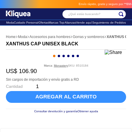
Envío rápido, gratis y seguro por **BM-Ca
¿Qué estás buscando?
Moda
Cuidado Personal
Ofertas
Marcas Top
Alianzas
Vende aquí
Seguimiento de Pedidos
Términos Más Buscados
Moda
Accesorios para hombres
Gorras y sombreros
XANTHUS CAP
1
.
faldas
XANTHUS CAP UNISEX BLACK
2
.
sandalia
3
.
futbol
Marca:
Monastery
SKU
:
8510184
US$
106
.
90
Sin cargos de importación y envío gratis a RD
Cantidad
AGREGAR AL CARRITO
Consultar devolución y garantía
Obtener ayuda