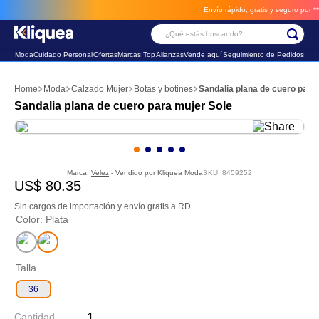
Envío rápido, gratis y seguro por **BM
¿Qué estás buscando?
Moda
Cuidado Personal
Ofertas
Marcas Top
Alianzas
Vende aquí
Seguimiento de Pedidos
Términos Más Buscados
Moda
Calzado Mujer
Botas y botines
Sandalia plana de cuero para
1
.
chaleco
Sandalia plana de cuero para mujer Sole
2
.
sandalia
3
.
futbol
Marca:
Velez
- Vendido por
Kliquea Moda
SKU
:
8459252
US$
80
.
35
Sin cargos de importación y envío gratis a RD
Color
:
Plata
Talla
36
Cantidad