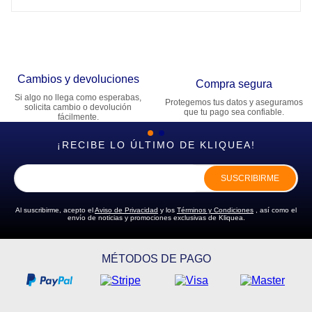
Cambios y devoluciones
Compra segura
Si algo no llega como esperabas,
Protegemos tus datos y aseguramos
solicita cambio o devolución
que tu pago sea confiable.
fácilmente.
¡RECIBE LO ÚLTIMO DE KLIQUEA!
SUSCRIBIRME
Al suscribirme, acepto el
Aviso de Privacidad
y los
Términos y Condiciones
, así como el
envío de noticias y promociones exclusivas de Kliquea.
MÉTODOS DE PAGO