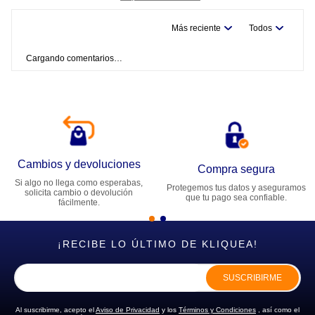
Más reciente
Todos
Título
Cargando comentarios…
Califica el producto de 1 a 5 estrellas
★
★
★
★
★
Tu nombre
Cambios y devoluciones
Dirección de email
Compra segura
Si algo no llega como esperabas,
Protegemos tus datos y aseguramos
solicita cambio o devolución
que tu pago sea confiable.
fácilmente.
Escribe un comentario
¡RECIBE LO ÚLTIMO DE KLIQUEA!
SUSCRIBIRME
ENVIAR COMENTARIO
Al suscribirme, acepto el
Aviso de Privacidad
y los
Términos y Condiciones
, así como el