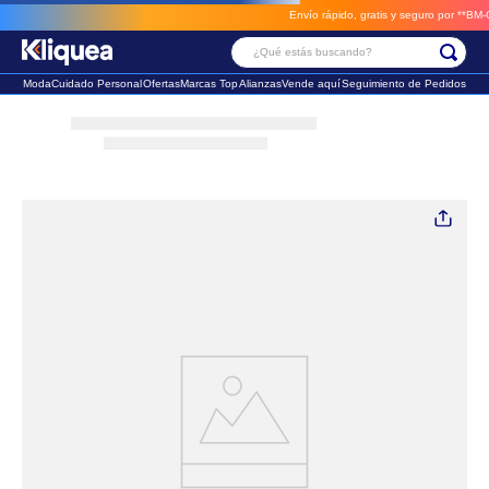
Envío rápido, gratis y seguro por **BM-Cargo
¿Qué estás buscando?
Moda
Cuidado Personal
Ofertas
Marcas Top
Alianzas
Vende aquí
Seguimiento de Pedidos
Términos Más Buscados
1
.
faldas
2
.
sandalia
3
.
futbol