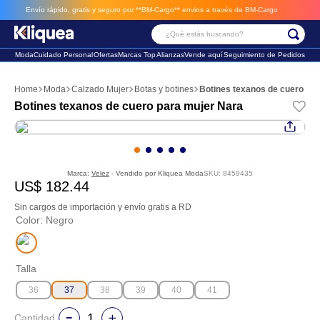
Envío rápido, gratis y seguro por **BM-Cargo**
envios a través de BM-Cargo
¿Qué estás buscando?
Moda
Cuidado Personal
Ofertas
Marcas Top
Alianzas
Vende aquí
Seguimiento de Pedidos
Términos Más Buscados
Moda
Calzado Mujer
Botas y botines
Botines texanos de cuero pa
1
.
faldas
Botines texanos de cuero para mujer Nara
2
.
futbol
3
.
sandalia
Marca:
Velez
- Vendido por
Kliquea Moda
SKU
:
8459435
US$
182
.
44
Sin cargos de importación y envío gratis a RD
Color
:
Negro
Talla
36
37
38
39
40
41
Cantidad