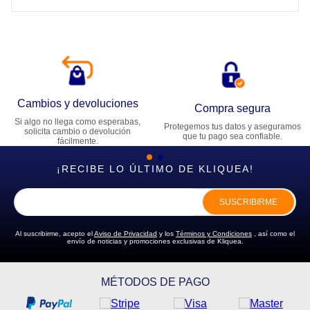
Cambios y devoluciones
Compra segura
Si algo no llega como esperabas,
Protegemos tus datos y aseguramos
solicita cambio o devolución
que tu pago sea confiable.
fácilmente.
¡RECIBE LO ÚLTIMO DE KLIQUEA!
SUSCRIBIRME
Al suscribirme, acepto el
Aviso de Privacidad
y los
Términos y Condiciones
, así como el
envío de noticias y promociones exclusivas de Kliquea.
MÉTODOS DE PAGO