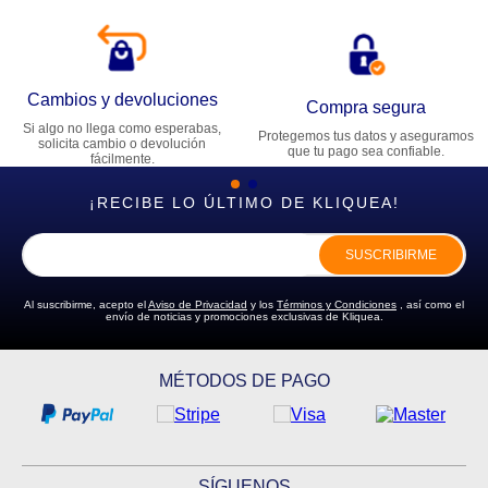
Cambios y devoluciones
Compra segura
Si algo no llega como esperabas,
Protegemos tus datos y aseguramos
solicita cambio o devolución
que tu pago sea confiable.
fácilmente.
¡RECIBE LO ÚLTIMO DE KLIQUEA!
SUSCRIBIRME
Al suscribirme, acepto el
Aviso de Privacidad
y los
Términos y Condiciones
, así como el
envío de noticias y promociones exclusivas de Kliquea.
MÉTODOS DE PAGO
SÍGUENOS