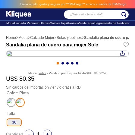
Envío rápido, gratis y seguro por **BM-Cargo**
envios a través de BM-Cargo
¿Qué estás buscando?
Moda
Cuidado Personal
Ofertas
Marcas Top
Alianzas
Vende aquí
Seguimiento de Pedidos
Términos Más Buscados
Moda
Calzado Mujer
Botas y botines
Sandalia plana de cuero para
1
.
faldas
Sandalia plana de cuero para mujer Sole
2
.
sandalia
3
.
futbol
Marca:
Velez
- Vendido por
Kliquea Moda
SKU
:
8459252
US$
80
.
35
Sin cargos de importación y envío gratis a RD
Color
:
Plata
Talla
36
Cantidad